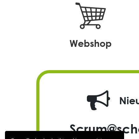
webshop
Nie
Scrum@scho
nieuwe g