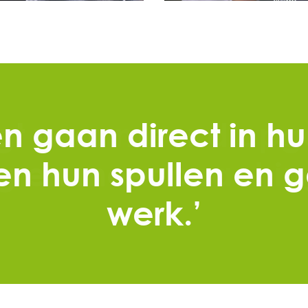
gt voor meer diepg
g en meer coachin