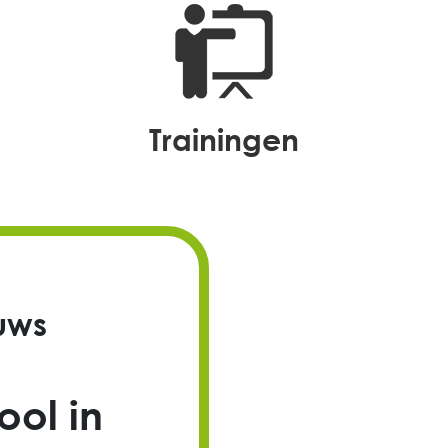
trainingen
uws
ol in
oede