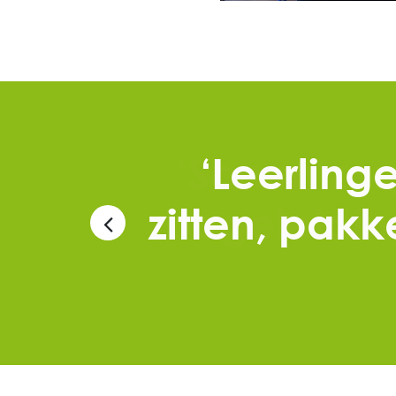
‘Scrum zor
et
begeleidin