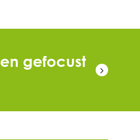
ten gefocust
‘