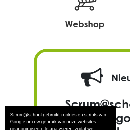
webshop
Nie
Scrum@scho
nieuwe g
Scrum@school gebruikt cookies en scripts van
Google om uw gebruik van onze websites
geanonimiseerd te analyseren, zodat we