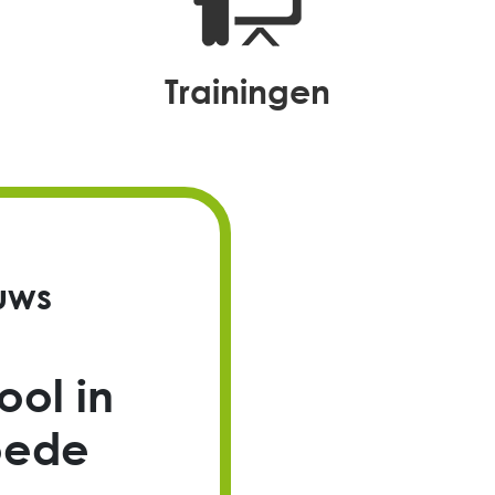
trainingen
uws
ol in
oede